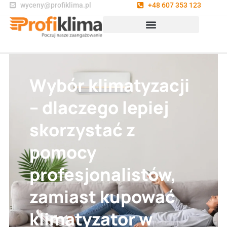
wyceny@profiklima.pl
+48 607 353 123
Wybór klimatyzacji
– dlaczego lepiej
skorzystać z
pomocy
profesjonalistów,
zamiast kupować
klimatyzator w