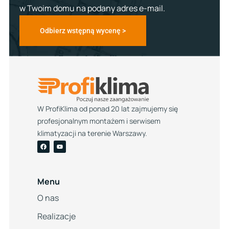
w Twoim domu na podany adres e-mail.
Odbierz wstępną wycenę >
W ProfiKlima od ponad 20 lat zajmujemy się
profesjonalnym montażem i serwisem
klimatyzacji na terenie Warszawy.
Menu
O nas
Realizacje